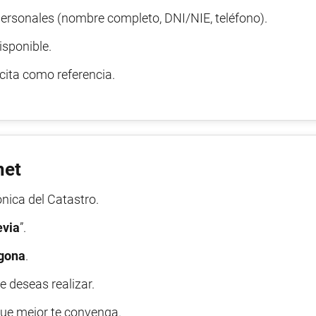
ersonales (nombre completo, DNI/NIE, teléfono).
isponible.
 cita como referencia.
net
nica del Catastro.
evia
”.
gona
.
e deseas realizar.
 que mejor te convenga.