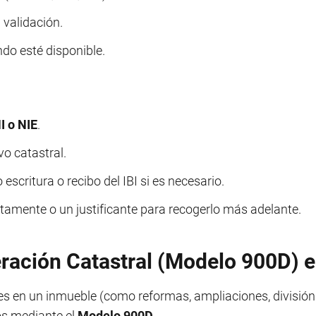
a validación.
ndo esté disponible.
I o NIE
.
vo catastral.
critura o recibo del IBI si es necesario.
ectamente o un justificante para recogerlo más adelante.
eración Catastral (Modelo 900D) 
s en un inmueble (como reformas, ampliaciones, división 
os mediante el
Modelo 900D
.